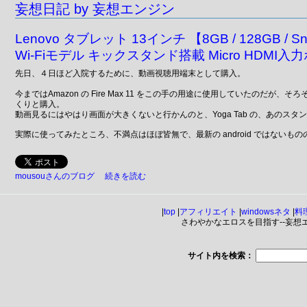
妄想日記 by 妄想エンジン
Lenovo タブレット 13インチ 【8GB / 128GB / Snapd
Wi-Fiモデル キックスタンド搭載 Micro HDMI入力
先日、４日ほど入院するために、動画視聴用端末として購入。
今まではAmazon の Fire Max 11 をこの手の用途に使用していたのだ
くりと購入。
動画見るにはやはり画面が大きくないと行かんのと、Yoga Tab の、あのス
実際に使ってみたところ、不満点はほぼ皆無で、最新の android ではない
mousouさんのブログ
続きを読む
|
top
|
アフィリエイト
|
windowsネタ
|
料
さわやかなエロスを目指す--妄想エンジ
サイト内を検索：