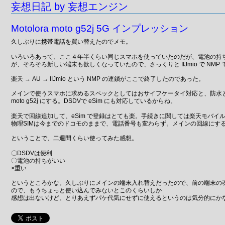
妄想日記 by 妄想エンジン
Motolora moto g52j 5G インプレッション
久しぶりに携帯電話を買い替えたのでメモ。
いろいろあって、ここ４年半くらい同じスマホを使っていたのだが、電池の持
が、そろそろ新しい端末も欲しくなっていたので、さっくりと IIJmio で NMP
楽天 → AU → IIJmio という NMP の連鎖がここで終了したのであった。
メインで使うスマホに求めるスペックとしてはおサイフケータイ対応と、防水
moto g52j にする。DSDVで eSim にも対応しているからね。
楽天で回線追加して、eSim で登録はとても楽。手続きに関しては楽天モバイ
物理SIMは今までのドコモのままで、電話番号も変わらず。メインの回線にす
ということで、二週間くらい使ってみた感想。
〇DSDVは便利
〇電池の持ちがいい
×重い
というところかな。久しぶりにメインの端末入れ替えだったので、前の端末の
ので、もうちょっと使い込んでみないとこのくらいしか
感想は出ないけど、とりあえずパケ代気にせずに使えるというのは気分的にかな