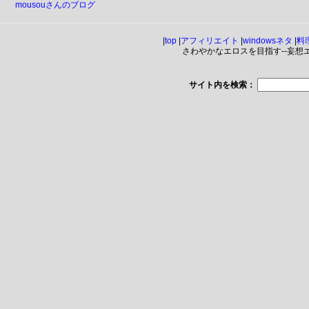
mousouさんのブログ
|
top
|
アフィリエイト
|
windowsネタ
|
料
さわやかなエロスを目指す--妄想エンジ
サイト内を検索：