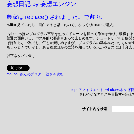
妄想日記 by 妄想エンジン
農家は replace() されました。で遊ぶ。
twitter 見ていたら、面白そうと思ったので、さっくりsteamで購入。
python っぽいプログラム言語を使ってドローンを操って作物を作り、収穫す
普通に面白いし、パズル的な要素もあって楽しめます。チュートリアルと解説をみれば
ほぼ知らない私でも、何とか楽しめますが、プログラムの基本みたいなものが
ちょっときついかも。ある程度ほかの言語を知っている人がやるのには十分楽
以下ネタバレ含む。
mousouさんのブログ
続きを読む
|
top
|
アフィリエイト
|
windowsネタ
|
料
さわやかなエロスを目指す--妄想エンジ
サイト内を検索：