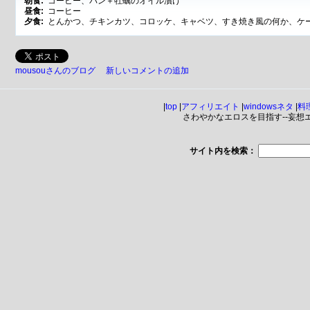
朝食:
コーヒー、パン＋牡蠣のオイル漬け
昼食:
コーヒー
夕食:
とんかつ、チキンカツ、コロッケ、キャベツ、すき焼き風の何か、ケ
mousouさんのブログ
新しいコメントの追加
|
top
|
アフィリエイト
|
windowsネタ
|
料
さわやかなエロスを目指す--妄想エンジ
サイト内を検索：