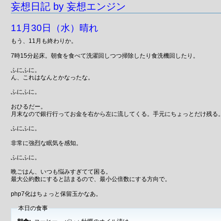
妄想日記 by 妄想エンジン
11月30日（水）晴れ
もう、11月も終わりか。
7時15分起床。朝食を食べて洗濯回しつつ掃除したり食洗機回したり。
ふにふに。
ん、これはなんとかなったな。
ふにふに。
おひるだー。
月末なので銀行行ってお金を右から左に流してくる。手元にちょっとだけ残る
ふにふに。
非常に強烈な眠気を感知。
ふにふに。
晩ごはん、いつも悩みすぎてて困る。
最大公約数にすると詰まるので、最小公倍数にする方向で。
php7化はちょっと保留玉かなあ。
本日の食事