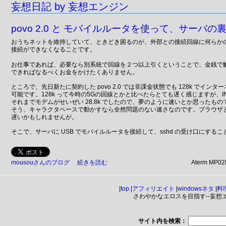
妄想日記 by 妄想エンジン
povo 2.0 と モバイルルータを使って、サーバ
おうちネットを維持していて、ときどき困るのが、外部との接続回線に何らか
接続ができなくなることです。
お仕事であれば、必要なら別系統で回線を２つ以上引くということで、金銭で
できればなるべくお金をかけたくありません。
ところで、先日新たに契約した povo 2.0 では非課金状態でも 128k でイン
可能です。128k って今時の5Gの回線とかと比べたらとても遅く感じますが、IN
それまでモデムがせいぜい 28.8k でしたので、夢のように速いとか思ったもの
そう、キャラクタベースで動かすなら全然問題のない速さなのです。ブラウザ
遅いかもしれませんが。
そこで、サーバに USB でモバイルルータを接続して、sshd の受け口にする
mousouさんのブログ
続きを読む
Aterm MP0
|
top
|
アフィリエイト
|
windowsネタ
|
料
さわやかなエロスを目指す--妄想エンジ
サイト内を検索：