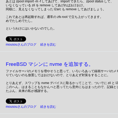
あとは zpool import -m -f してあげて、import できたら、zpool status して、
いなくなっている zil を remove してあげればおけおけ。
同様に、見えなくなってしまった l2arc も remove してあげましょう。
これであとは再起動すれば、通常の zfs root で立ち上がってきます。
めでたしめでたし。
というわけにはいかないのでした。
mousouさんのブログ
続きを読む
FreeBSD マシンに nvme を追加する。
ファイルサーバのメモリを増やそうと思って、いろいろあって録画サーバのメ
りていないのも放置してはおけないので、とりあえず対策をすることに。
とりあえず、スワップを nvme デバイスに取るかってことで、ついでに zil と l2
このへん、はまることもなかんべと思ってたら意外にもはまったので、記録と
たぶん、未来の私が感謝する。
mousouさんのブログ
続きを読む