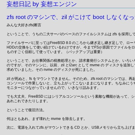
妄想日記 by 妄想エンジン
zfs root のマシンで、zil がこけて boot しなくな
みんな大好きzfs(断言
ということで、うちの二大サーバのベースのファイルシステムは zfs を採用し
ファイルサーバに至ってはFreeBSD 8.0 のころから継ぎ足し継ぎ足しで、ロ
HDDの交換をして使い続けているわけですが、今までFSが原因でファイルを
ものすごく信頼して使っています。（バックアップは重要）
ということで、お仕事関係の税務処理とか、請求書発行システムとか、いろい
のですが、そのマシンに、以前、zil とl2arc として mvme の ディスクを追
求めていました。その nvme のディスクが死にました。
zil が死ぬと、fs をマウントできません。そのため、zfs root のマシンでは
コンソールで作業しないと、立ち上がってこないままになります。ちなみにう
モニターにつながっていませんので、いきなり詰みます。
でも大丈夫、FreeBSD にはシリアルコンソールという素敵な機能があって、
あれこれできたりします。
ということで復旧方法。
何はともあれ、まず壊れた mvme を除去します。
次に、電源を入れてzfs がマウントできる CD とか、USBメモリから立ち上げ