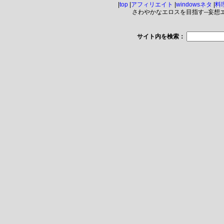
|
top
|
アフィリエイト
|
windowsネタ
|
料
さわやかなエロスを目指す--妄想エンジ
サイト内を検索：